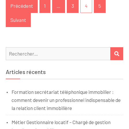
Précédent
1
…
3
4
5
des
publications
Suivant
Rechercher :
REC
Articles récents
Formation secrétariat téléphonique immobilier :
comment devenir un professionnel indispensable de
la relation client immobilière
Métier Gestionnaire locatif – Chargé de gestion