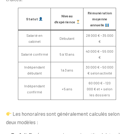
Rémunération
Niveau
Statut
moyenne
d’expérience
annuelle
Salarié en
28 000 € – 35 000
Débutant
cabinet
€
40 000 € – 55 000
Salarié confirmé
5 à 10 ans
€
Indépendant
30 000 € – 50 000
1 à 3 ans
débutant
€ selon activité
60 000 € – 120
Indépendant
+5 ans
000 € et + selon
confirmé
les dossiers
Les honoraires sont généralement calculés selon
deux modèles :