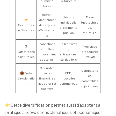
humidité,
s, bureaux
fuites
Retrait-
Maisons
Élevé
gonflement
individuelle
(géotechniq
Sécheress
des argiles,
s, bâtiments
ue,
e / fissures
affaissemen
publics
structure)
ts
Inondations,
Collectivités
Très élevé
tempêtes,
,
Catastrophe
(procédures
mouvement
entreprises,
s naturelles
CatNat)
s de terrain
particuliers
Calcul des
Compétenc
Perte
pertes
PME,
es
d’exploitatio
financières
industries,
comptables
n
liées à l’arrêt
commerces
et juridiques
d’activité
Cette diversification permet aussi d’adapter sa
pratique aux évolutions climatiques et économiques.