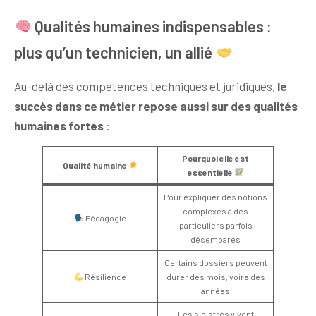
Qualités humaines indispensables :
plus qu’un technicien, un allié
Au-delà des compétences techniques et juridiques,
le
succès dans ce métier repose aussi sur des qualités
humaines fortes
:
Pourquoi elle est
Qualité humaine
essentielle
Pour expliquer des notions
complexes à des
Pédagogie
particuliers parfois
désemparés
Certains dossiers peuvent
Résilience
durer des mois, voire des
années
Les sinistrés vivent