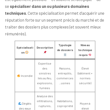
se
spécialiser dans un ou plusieurs domaines
techniques
. Cette spécialisation permet d’acquérir une
réputation forte sur un segment précis du marché et de
traiter des dossiers plus complexes (et souvent mieux
rémunérés).
Typologie
Niveau
Spécialisati
Description
de dossiers
technique
on
requis
Expertise
des
Maisons,
Élevé
sinistres
entrepôts,
(bâtiment +
Incendie
liés au feu,
commerces
normes
explosions,
, usines
sécurité)
fumées
Analyse des
infiltrations,
Habitations,
Dégâts
Moyen à
ruptures,
copropriété
des eaux
élevé