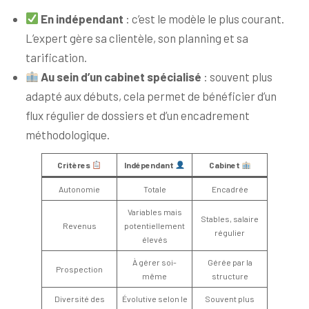
En indépendant
: c’est le modèle le plus courant.
L’expert gère sa clientèle, son planning et sa
tarification.
Au sein d’un cabinet spécialisé
: souvent plus
adapté aux débuts, cela permet de bénéficier d’un
flux régulier de dossiers et d’un encadrement
méthodologique.
Critères
Indépendant
Cabinet
Autonomie
Totale
Encadrée
Variables mais
Stables, salaire
Revenus
potentiellement
régulier
élevés
À gérer soi-
Gérée par la
Prospection
même
structure
Diversité des
Évolutive selon le
Souvent plus