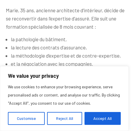
Marie, 35 ans, ancienne architecte d’intérieur, décide de
se reconvertir dans l’expertise d’assuré. Elle suit une
formation spécialisée de 8 mois couvrant :
la pathologie du bâtiment,
la lecture des contrats d’assurance,
la méthodologie d’expertise et de contre-expertise,
et la négociation avec les compagnies.
Dès sa première année d’activité, elle est sollicitée pour
We value your privacy
une contre-expertise après un incendie domestique.
We use cookies to enhance your browsing experience, serve
Grâce à son rapport précis et documenté, elle parvient
personalised ads or content, and analyse our traffic. By clicking
à
faire passer l’indemnisation de 48 000 € à 86 000
"Accept All", you consent to our use of cookies.
€
, permettant à la famille de reconstruire leur maison
sans reste à charge majeur.
Customise
Reject All
Accept All
Cette réussite renforce sa réputation locale et lui